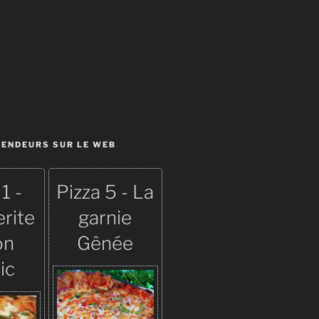
VENDEURS SUR LE WEB
1 -
Pizza 5 - La
rite
garnie
on
Gênée
ic