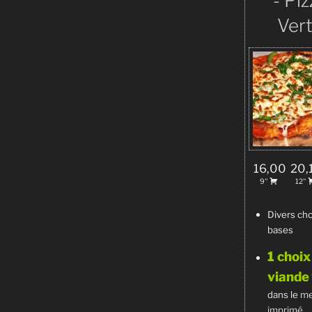
- Piz
Ver
16,00
20,
9''
12''
Divers cho
bases
1 choix
viande
dans le
m
imprimé