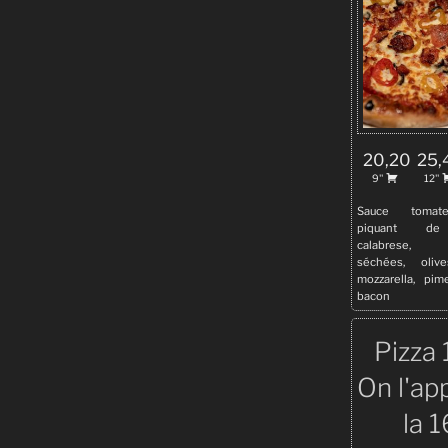
20,20
25,
9''
12''
Sauce tomat
piquant de
calabrese, 
séchées, olive
mozzarella, pime
bacon
Pizza 
On l'app
la 1