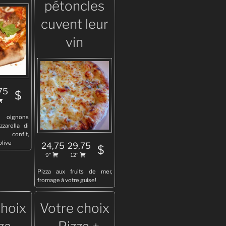
pétoncles
cuvent leur
vin
75
$
, oignons
zarella di
d confit,
olive
24,75
29,75
$
9''
12''
Pizza aux fruits de mer,
fromage à votre guise!
choix
Votre choix