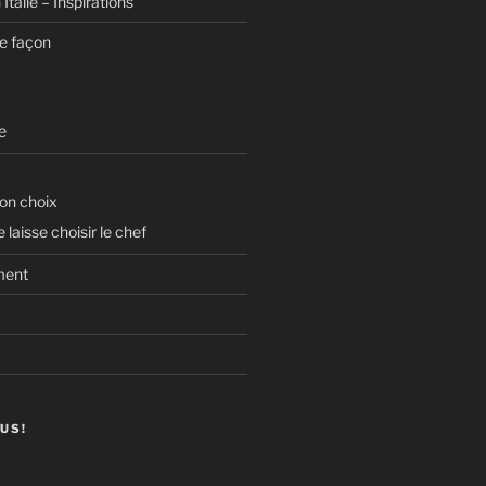
 Italie – Inspirations
re façon
e
on choix
laisse choisir le chef
ment
US!