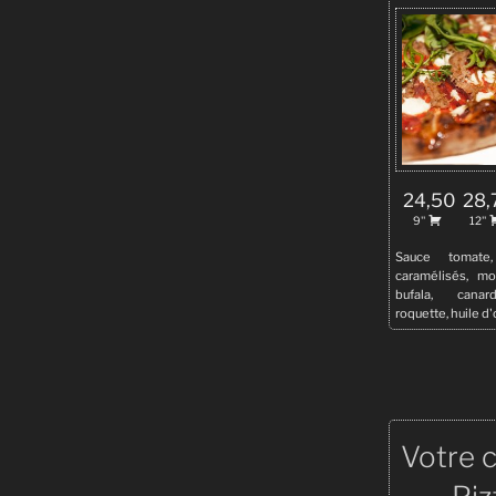
24,50
28,
9''
12''
Sauce tomate
caramélisés, moz
bufala, canar
roquette, huile d'
Votre 