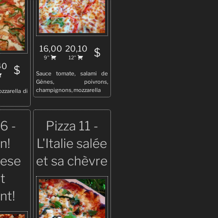
16,00
20,10
$
9''
12''
40
$
Sauce tomate, salami de
Gênes, poivrons,
champignons, mozzarella
zzarella di
6 -
Pizza 11 -
n!
L'Italie salée
rese
et sa chèvre
t
nt!