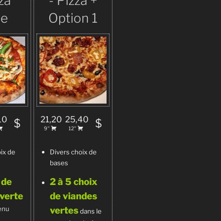
za
- Pizza +
te
Option 1
10
21,20
25,40
$
$
9''
12''
ix de
Divers choix de
bases
 de
2 à 5 choix
verte
de viandes
enu
vertes
dans le