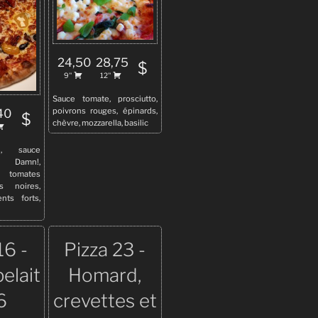
24,50
28,75
$
9''
12''
Sauce tomate, prosciutto,
poivrons rouges, épinards,
40
$
chèvre, mozzarella, basilic
e, sauce
 Damn!,
tomates
s noires,
nts forts,
16 -
Pizza 23 -
elait
Homard,
6
crevettes et