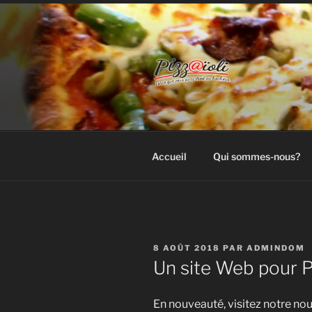
Aller
au
contenu
principal
PIZZ@ÏOLI
Pizzas cuites sur feu de bois – 
Accueil
Qui sommes-nous?
PUBLIÉ
8 AOÛT 2018
PAR
ADMINDOM
LE
Un site Web pour Pi
En nouveauté, visitez notre n