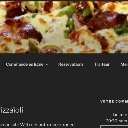
restaurant et traiteur
Commande en ligne
Réservations
Traiteur
Me
VOTRE COM
zzaïoli
lun-mer
20:30
sam
ouveau site Web cet automne pour en