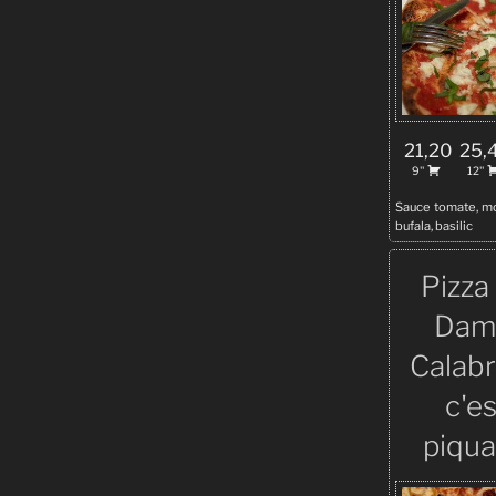
21,20
25,
9''
12''
Sauce tomate, mo
bufala, basilic
Pizza 
Dam
Calab
c'es
piqua